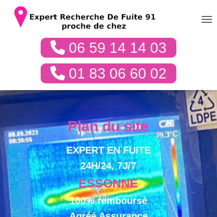
DÉP
06 59 14 14 03
01 83 06 60 02
Plan du site
EXPERT EN FUITE
24H/24, 7J/7
ESSONNE
100% remboursé
Agréé Assurance