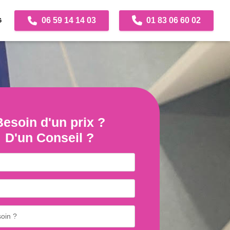
06 59 14 14 03
01 83 06 60 02
G
Besoin d'un prix ?
D'un Conseil ?