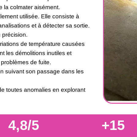
 de la colmater aisément.
ement utilisée. Elle consiste à
analisations et à détecter sa sortie.
 précision.
variations de température causées
t les démolitions inutiles et
 problèmes de fuite.
e en suivant son passage dans les
e toutes anomalies en explorant
4,8/5
+15