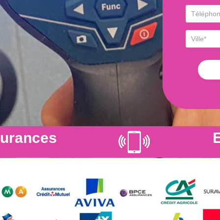
surances
E