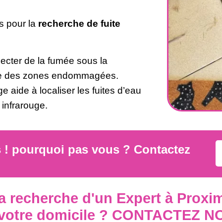
s pour la
recherche de fuite
jecter de la fumée sous la
te des zones endommagées.
ge aide à localiser les fuites d’eau
 infrarouge.
s ! pourquoi pas vous ? Contactez
la recherche d'un Expert à Proxim
 votre domicile ? CONTACTEZ N