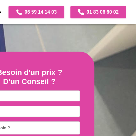
06 59 14 14 03
01 83 06 60 02
G
Besoin d'un prix ?
D'un Conseil ?