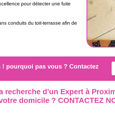
cellence pour détecter une fuite
ns conduits du toit-terrasse afin de
s ! pourquoi pas vous ? Contactez
la recherche d'un Expert à Proxim
 votre domicile ? CONTACTEZ N