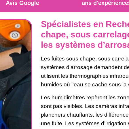
Avis Google
ans d'expérience
Spécialistes en Rech
chape, sous carrelage
les systèmes d’arros
Les fuites sous chape, sous carrela
systèmes d’arrosage demandent des
utilisent les thermographies infrar
humides où l’eau se cache sous la 
Les humidimètres repèrent les zone
sont pas visibles. Les caméras infr
planchers chauffants, les différenc
une fuite. Les systèmes d’irrigation