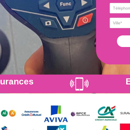
surances
E