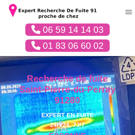
DÉP
06 59 14 14 03
01 83 06 60 02
Recherche de fuite
Saint-Pierre-du-Perray
91280
EXPERT EN FUITE
24H/24, 7J/7