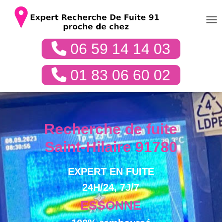
DÉP
06 59 14 14 03
01 83 06 60 02
Recherche de fuite
Saint-Hilaire 91780
EXPERT EN FUITE
24H/24, 7J/7
ESSONNE