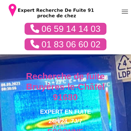
DÉP
06 59 14 14 03
01 83 06 60 02
Recherche de fuite
Bruyères-le-Châtel
91680
EXPERT EN FUITE
24H/24, 7J/7