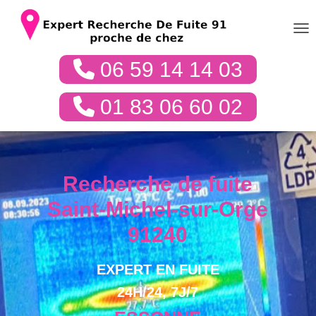
DÉP
06 59 14 14 03
01 83 06 60 02
Recherche de fuite
Saint-Michel-sur-Orge
91240
EXPERT EN FUITE
24H/24, 7J/7