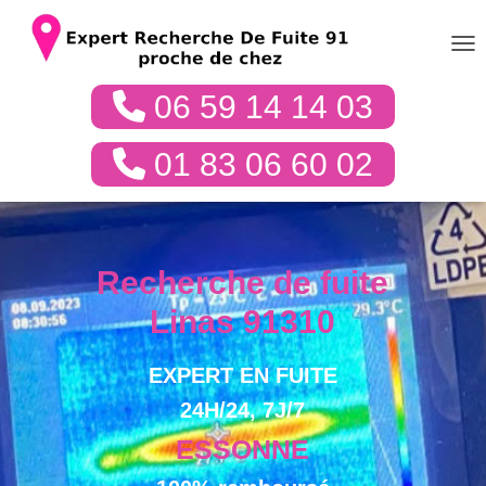
DÉP
06 59 14 14 03
01 83 06 60 02
Recherche de fuite
Linas 91310
EXPERT EN FUITE
24H/24, 7J/7
ESSONNE