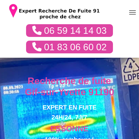
DÉP
06 59 14 14 03
01 83 06 60 02
Recherche de fuite
Gif-sur-Yvette 91190
EXPERT EN FUITE
24H/24, 7J/7
ESSONNE