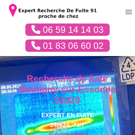
DÉP
06 59 14 14 03
01 83 06 60 02
Recherche de fuite
Boutigny-sur-Essonne
91820
EXPERT EN FUITE
24H/24, 7J/7