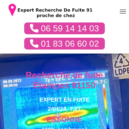
DÉP
06 59 14 14 03
01 83 06 60 02
Recherche de fuite
Étampes 91150
EXPERT EN FUITE
24H/24, 7J/7
ESSONNE