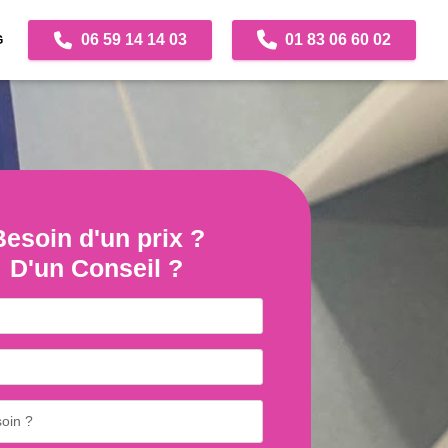
06 59 14 14 03
01 83 06 60 02
G
Besoin d'un prix ?
D'un Conseil ?