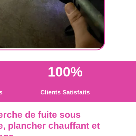
100%
s
Clients Satisfaits
erche de fuite sous
, plancher chauffant et