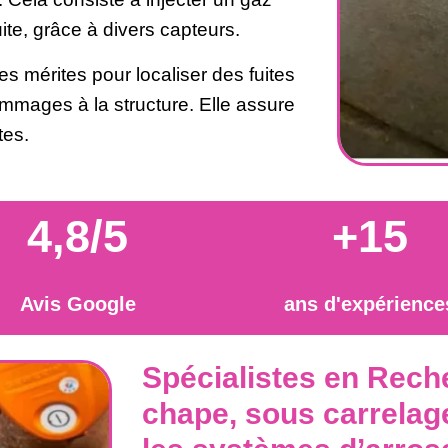
uite, grâce à divers capteurs.
 mérites pour localiser des fuites
mmages à la structure. Elle assure
tes.
4,8/5
+15
Avis Google
ans d'expérience
Spécialistes en Rech
chape, sous carrelage