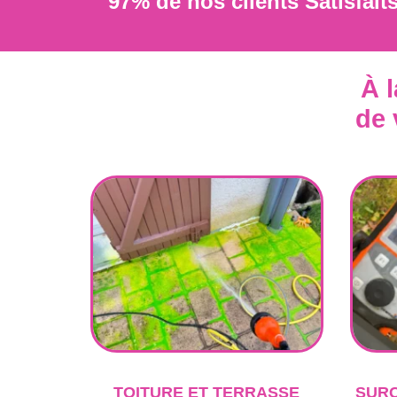
97% de nos clients Satisfait
À 
de
TOITURE ET TERRASSE
SUR