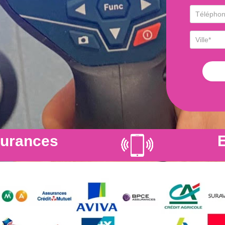
surances
E