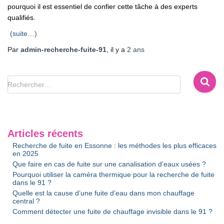
pourquoi il est essentiel de confier cette tâche à des experts
qualifiés.
(suite…)
Par
admin-recherche-fuite-91
, il y a
2 ans
R
Rechercher…
e
c
h
e
Articles récents
r
Recherche de fuite en Essonne : les méthodes les plus efficaces
c
en 2025
h
Que faire en cas de fuite sur une canalisation d’eaux usées ?
e
Pourquoi utiliser la caméra thermique pour la recherche de fuite
r
dans le 91 ?
Quelle est la cause d’une fuite d’eau dans mon chauffage
central ?
:
Comment détecter une fuite de chauffage invisible dans le 91 ?